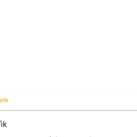
afik
ik