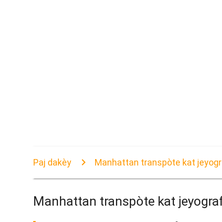
Paj dakèy
Manhattan transpòte kat jeyogr
Manhattan transpòte kat jeyograf