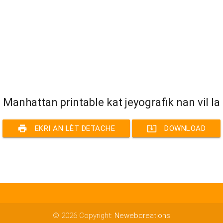
Manhattan printable kat jeyografik nan vil la
print
system_update_alt
EKRI AN LÈT DETACHE
DOWNLOAD
© 2026 Copyright:
Newebcreations