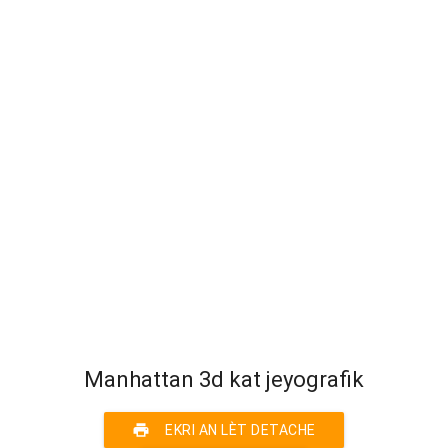
Manhattan 3d kat jeyografik
print
EKRI AN LÈT DETACHE